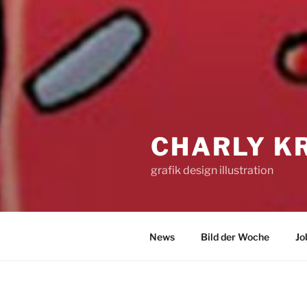
CHARLY K
grafik design illustration
News
Bild der Woche
Jo