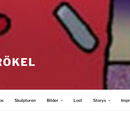
RÖKEL
bs
Skulpturen
Bilder
Lost
Storys
Imp