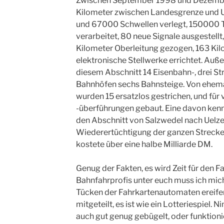
Zwischen September 1998 und Dezembe
Kilometer zwischen Landesgrenze und U
und 67000 Schwellen verlegt, 150000 T
verarbeitet, 80 neue Signale ausgestell
Kilometer Oberleitung gezogen, 163 Kil
elektronische Stellwerke errichtet. Auß
diesem Abschnitt 14 Eisenbahn-, drei S
Bahnhöfen sechs Bahnsteige. Von ehem
wurden 15 ersatzlos gestrichen, und für
-überführungen gebaut. Eine davon kenne
den Abschnitt von Salzwedel nach Uelze
Wiederertüchtigung der ganzen Strecke
kostete über eine halbe Milliarde DM.
Genug der Fakten, es wird Zeit für den Fa
Bahnfahrprofis unter euch muss ich mic
Tücken der Fahrkartenautomaten ereifern
mitgeteilt, es ist wie ein Lotteriespiel. 
auch gut genug gebügelt, oder funktioni