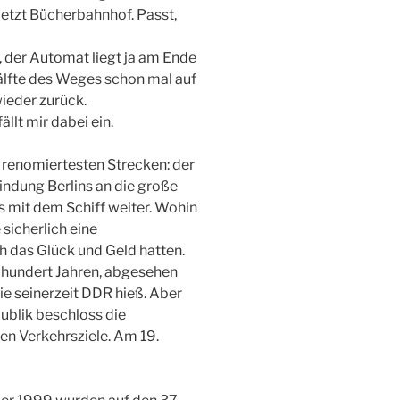
jetzt Bücherbahnhof. Passt,
 der Automat liegt ja am Ende
älfte des Weges schon mal auf
ieder zurück.
ällt mir dabei ein.
r renomiertesten Strecken: der
bindung Berlins an die große
s mit dem Schiff weiter. Wohin
 sicherlich eine
ch das Glück und Geld hatten.
ut hundert Jahren, abgesehen
ie seinerzeit DDR hieß. Aber
ublik beschloss die
en Verkehrsziele. Am 19.