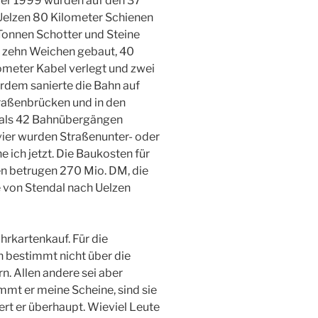
r 1999 wurden auf den 37
elzen 80 Kilometer Schienen
onnen Schotter und Steine
t, zehn Weichen gebaut, 40
ometer Kabel verlegt und zwei
erdem sanierte die Bahn auf
traßenbrücken und in den
als 42 Bahnübergängen
 vier wurden Straßenunter- oder
 ich jetzt. Die Baukosten für
n betrugen 270 Mio. DM, die
 von Stendal nach Uelzen
hrkartenkauf. Für die
h bestimmt nicht über die
. Allen andere sei aber
Nimmt er meine Scheine, sind sie
ert er überhaupt. Wieviel Leute