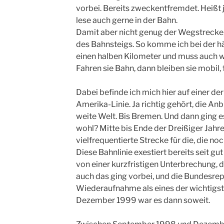
vorbei. Bereits zweckentfremdet. Heißt 
lese auch gerne in der Bahn.
Damit aber nicht genug der Wegstrecke,
des Bahnsteigs. So komme ich bei der h
einen halben Kilometer und muss auch w
Fahren sie Bahn, dann bleiben sie mobil, f
Dabei befinde ich mich hier auf einer de
Amerika-Linie. Ja richtig gehört, die An
weite Welt. Bis Bremen. Und dann ging e
wohl? Mitte bis Ende der Dreißiger Jahre
vielfrequentierte Strecke für die, die no
Diese Bahnlinie exestiert bereits seit g
von einer kurzfristigen Unterbrechung, d
auch das ging vorbei, und die Bundesrep
Wiederaufnahme als eines der wichtigst
Dezember 1999 war es dann soweit.