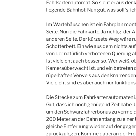
Fahrkartenautomat. So sieht er aus der 
liegende Bahnhof. Nun gut, was soll`s, ich
Im Wartehäuschen ist ein Fahrplan monti
Seite. Nun die Fahrkarte. Ja richtig, der
anderen Seite. Der kürzeste Weg wäre ru
Schotterbett. Ein wie aus dem nichts au
von der natürlich verbotenen Querung ab.
Ist vieleicht auch besser so. Wer weiß, 
Kameraüberwacht ist, und ein betreten 
rüpelhaften Verweis aus den knarrenden
Vieleicht sind es aber auch nur funktion
Die Strecke zum Fahrkartenautomaten i
Gut, dass ich noch genügend Zeit habe. Un
um den Schwarzfahrerbonus zu vermeiden
200 Meter an der Bahn entlang zu einer
gleiche Entfernung wieder auf der gege
zurückzulegen. Komme dabei an der Fr