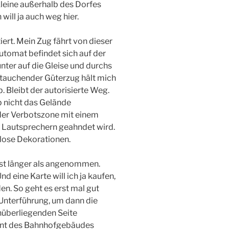
kleine außerhalb des Dorfes
 will ja auch weg hier.
ert. Mein Zug fährt von dieser
 Automat befindet sich auf der
nter auf die Gleise und durchs
ftauchender Güterzug hält mich
 Bleibt der autorisierte Weg.
ob nicht das Gelände
der Verbotszone mit einem
 Lautsprechern geahndet wird.
slose Dekorationen.
st länger als angenommen.
d eine Karte will ich ja kaufen,
. So geht es erst mal gut
 Unterführung, um dann die
nüberliegenden Seite
ont des Bahnhofgebäudes