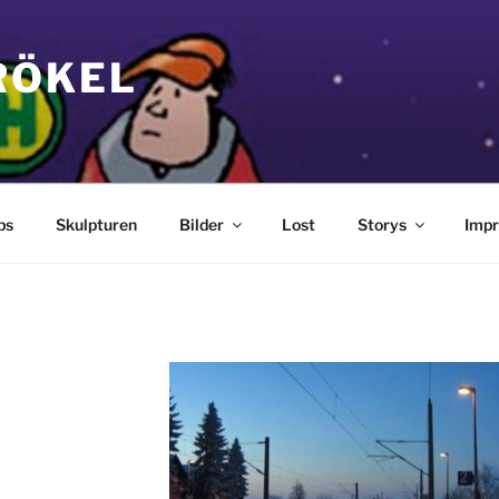
RÖKEL
bs
Skulpturen
Bilder
Lost
Storys
Imp