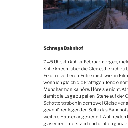
Schnega Bahnhof
7.45 Uhr, ein kühler Februarmorgen, mei
Stille kriecht über die Gleise, die sich zu
Feldern verlieren. Fühle mich wie im Fi
wenn ich gleich die kratzigen Töne eine
Mundharmonika höre. Höre sie nicht. At
damit die Lage zu peilen. Stehe auf der Os
Schottergraben in dem zwei Gleise verla
gegenüberliegenden Seite das Bahnhofs
weitere Häuser angesiedelt. Auf beiden 
gläserner Unterstand und drüben ganz 