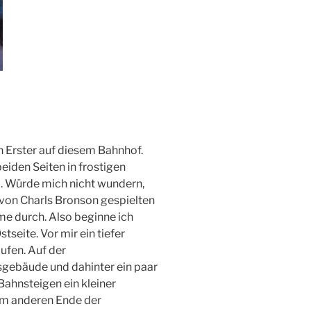
n Erster auf diesem Bahnhof.
 beiden Seiten in frostigen
lm. Würde mich nicht wundern,
r von Charls Bronson gespielten
me durch. Also beginne ich
tseite. Vor mir ein tiefer
ufen. Auf der
gebäude und dahinter ein paar
Bahnsteigen ein kleiner
am anderen Ende der