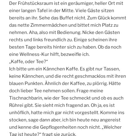
Der Frühstücksraum ist ein geräumiger, heller Ort mit
einer langen Tafel in der Mitte. Viele Gäste sitzen
bereits an ihr. Sehe das Buffet nicht. Zum Glück kommt
das nette Zimmermädchen und bittet mich Platz zu
nehmen. Aha, also mit Bedienung. Nicke den Gästen
rechts und links freundlich zu. Einige scheinen ihre
besten Tage bereits hinter sich zu haben. Ob da noch
eine Wellness-Kur hilft, bezweifle ich.
„Kaffe, oder Tee?“
Ich bitte um ein Kännchen Kaffe. Es gibt nur Tassen,
keine Kännchen, und die recht geschmacklos mit ihren
blauen Punkten. Ähnlich der Kaffee, zu plörrig. Hätte
doch lieber Tee nehmen sollen. Frage meine
Tischnachbarin, wie der Tee schmeckt und ob es auch
Rührei gibt. Sie sieht mich fragend an. Oh ja, es ist
unhöflich, hatte mich gar nicht vorgestellt. Komme ins
stocken, sage dann aber, ich bin heute neu angereist
und kenne die Gepflogenheiten noch nicht. „Welcher
Tag ist heute?“ fragt sie zurück.