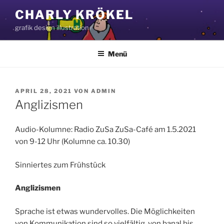
Zum
CHARLY KRÖKEL
Inhalt
grafik design illustration
springen
Menü
VERÖFFENTLICHT
APRIL 28, 2021
VON
ADMIN
AM
Anglizismen
Audio-Kolumne: Radio ZuSa ZuSa-Café am 1.5.2021
von 9-12 Uhr (Kolumne ca. 10.30)
Sinniertes zum Frühstück
Anglizismen
Sprache ist etwas wundervolles. Die Möglichkeiten
von Kommunikation sind so vielfältig, von banal bis