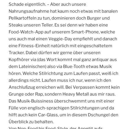
Schade eigentlich. – Aber auch unsere
Nahrungsaufnahme hat kaum noch etwas mit banalen
Pellkartoffeln zu tun, dominieren doch Burger und
Steaks unseren Teller. Es sei denn wir haben eine
Food-Watch-App auf unserem Smart-Phone, welche
uns auch mal einen Veggie-Day empfiehlt und danach
eine Fitness-Einheit natürlich mit eingeschaltetem
Tracker. Dabei dürfen wir gerne über unseren
Kopfhörer via (das Wort kommt mal ganz antiquar aus
dem Lateinischen) also via Blue-Tooth etwas Musik
hören. Welche Stilrichtung zum Laufen passt, weiß ich
allerdings nicht. Laufen muss ich nur, wenn ich den
Anschlußzug erreichen will. Bei Verpassen kommt kein
Grunge oder Rap, sondern Heavy Metall aus mir raus.
Das Musik-Buissiness überschwemmt uns mit einer
Fülle von englisch-sprachigen Stilrichtungen und da
hilft auch kein Car-Glass, um in diesem Dschungel den
Überblick zu behalten.
Von Non-Food bis Food-Style, der Appetit aufs