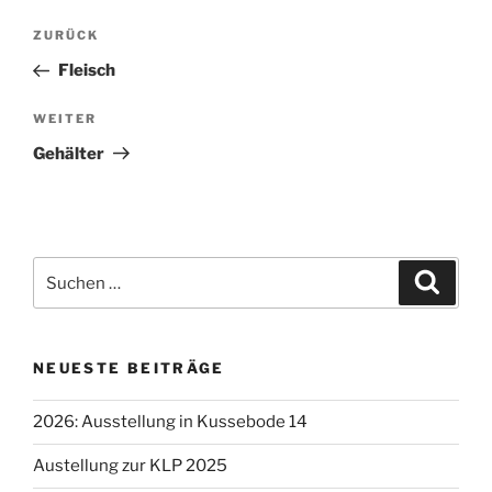
Beitragsnavigation
Vorheriger
ZURÜCK
Beitrag
Fleisch
Nächster
WEITER
Beitrag
Gehälter
Suche
Suche
nach:
NEUESTE BEITRÄGE
2026: Ausstellung in Kussebode 14
Austellung zur KLP 2025